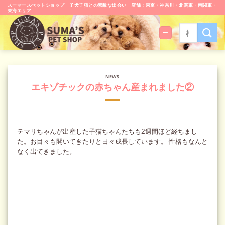
Skip
スーマースぺットショップ 子犬子猫との素敵な出会い 店舗：東京・神奈川・北関東・南関東・
東海エリア
to
content
検
索
対
象:
NEWS
エキゾチックの赤ちゃん産まれました②
テマリちゃんが出産した子猫ちゃんたちも2週間ほど経ちまし
た。お目々も開いてきたりと日々成長しています。 性格もなんと
なく出てきました。