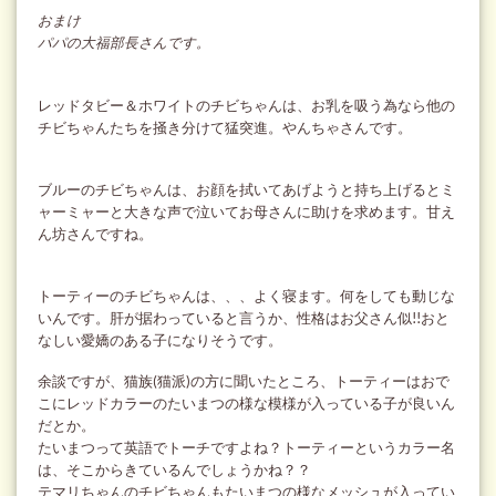
おまけ
パパの大福部長さんです。
レッドタビー＆ホワイトのチビちゃんは、お乳を吸う為なら他の
チビちゃんたちを掻き分けて猛突進。やんちゃさんです。
ブルーのチビちゃんは、お顔を拭いてあげようと持ち上げるとミ
ャーミャーと大きな声で泣いてお母さんに助けを求めます。甘え
ん坊さんですね。
トーティーのチビちゃんは、、、よく寝ます。何をしても動じな
いんです。肝が据わっていると言うか、性格はお父さん似!!おと
なしい愛嬌のある子になりそうです。
余談ですが、猫族(猫派)の方に聞いたところ、トーティーはおで
こにレッドカラーのたいまつの様な模様が入っている子が良いん
だとか。
たいまつって英語でトーチですよね？トーティーというカラー名
は、そこからきているんでしょうかね？？
テマリちゃんのチビちゃんもたいまつの様なメッシュが入ってい