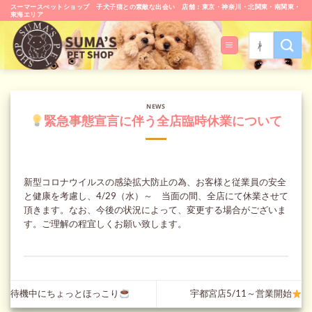
Skip
スーマースぺットショップ 子犬子猫との素敵な出会い 店舗：東京・神奈川・北関東・南関東・
東海エリア
to
content
検
索
対
象:
NEWS
緊急事態宣言に伴う全店臨時休業について
新型コロナウイルスの感染拡大防止の為、お客様と従業員の安全
と健康を考慮し、4/29（水）～ 当面の間、全店にて休業させて
頂きます。なお、今後の状況によって、変更する場合がございま
す。ご理解の程宜しくお願い致します。
待機中にちょっとほっこり
宇都宮店5/11～営業開始