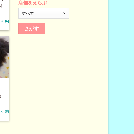
店舗をえらぶ
)
々 約
)
々 約