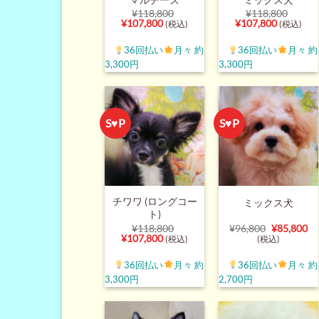
¥
118,800
¥
118,800
元
現
元
現
¥
107,800
¥
107,800
(税込)
(税込)
の
在
の
在
価
の
価
の
36回払い
月々 約
36回払い
月々 約
格
価
格
価
は
格
は
格
3,300円
3,300円
¥118,800
は
¥118,800
は
で
¥107,800
で
¥107,800
し
で
し
で
た。
す。
た。
す。
S♥P
S♥P
チワワ (ロングコー
ミックス犬
ト)
元
現
¥
118,800
¥
96,800
¥
85,800
元
現
の
在
¥
107,800
(税込)
(税込)
の
在
価
の
価
の
格
価
36回払い
月々 約
36回払い
月々 約
格
価
は
格
は
格
¥96,800
は
3,300円
2,700円
¥118,800
は
で
¥8
で
¥107,800
し
で
し
で
た。
す
た。
す。