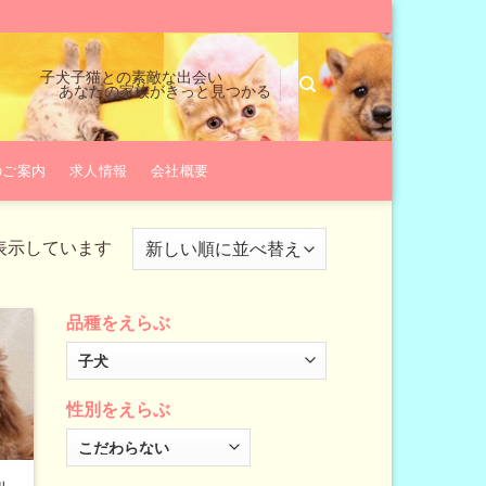
子犬子猫との素敵な出会い
あなたの家族がきっと見つかる
のご案内
求人情報
会社概要
新
を表示しています
し
い
品種をえらぶ
順
性別をえらぶ
ル