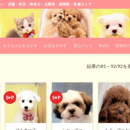
会い 店舗：東京・神奈川・北関東・南関東・東海エリア
ネコちゃんをさがす
お店をさがす
安心パック
BLOG
店休日
結果の81～92/92
S♥P
S♥P
マルチーズ
シー・ズー
トイ・プード