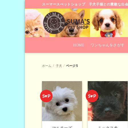
Skip
スーマースぺットショップ 子犬子猫との素敵な出
to
content
HOME
ワンちゃんをさがす
ホーム
/
子犬
/
ページ 5
S♥P
S♥P
マルチーズ
ミックス犬