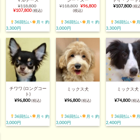
元
現
¥
118,800
¥
118,800
¥
96,800
¥
107,800
(税込
元
現
の
在
¥
107,800
(税込)
(税込)
の
在
価
の
価
の
格
価
36回払い
月々 約
36回払い
月々 約
36回払い
月
格
価
は
格
は
格
¥118,800
は
3,300円
3,000円
3,300円
¥118,800
は
で
¥96,800
で
¥107,800
し
で
し
で
た。
す。
た。
す。
チワワ (ロングコー
ミックス犬
ミックス犬
ト)
¥
96,800
¥
96,800
¥
74,800
(税込)
(税込)
(税込
36回払い
月々 約
36回払い
月々 約
36回払い
月
3,000円
3,000円
2,400円
5,800
。