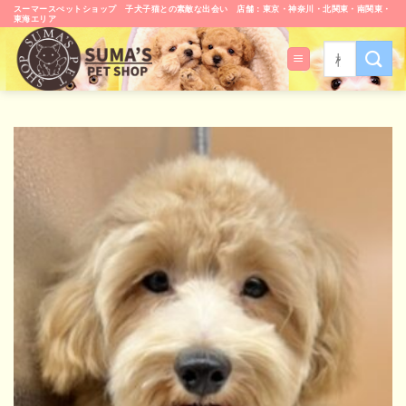
Skip
スーマースぺットショップ 子犬子猫との素敵な出会い 店舗：東京・神奈川・北関東・南関東・
東海エリア
to
content
検
索
対
象: