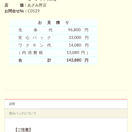
店 舗：
あざみ野店
お問合せ№：
C0529
お見積り
生 体 代 96,800円
安心パック 33,000円
ワクチン代 14,080円
（内消費税 13,080円）
合 計 143,880円
説明
安心パックについて
【ご注意】