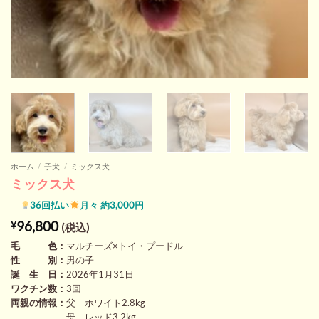
ホーム
/
子犬
/
ミックス犬
ミックス犬
36回払い
月々 約3,000円
96,800
¥
(税込)
毛 色：
マルチーズ×トイ・プードル
性 別：
男の子
誕 生 日：
2026年1月31日
ワクチン数：
3回
両親の情報：
父 ホワイト2.8kg
母 レッド3.2kg