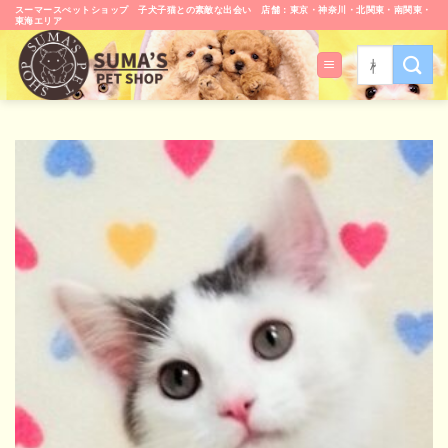
Skip
スーマースぺットショップ 子犬子猫との素敵な出会い 店舗：東京・神奈川・北関東・南関東・
東海エリア
to
content
検
索
対
象: