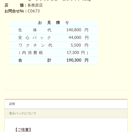
店 舗：
各務原店
お問合せ№：
C0673
お見積り
生 体 代 140,800円
安心パック 44,000円
ワクチン代 5,500円
（内消費税 17,300円）
合 計 190,300円
説明
安心パックについて
【ご注意】