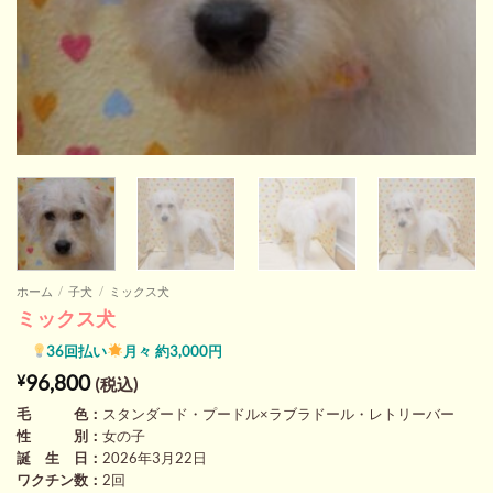
ホーム
/
子犬
/
ミックス犬
ミックス犬
36回払い
月々 約3,000円
96,800
¥
(税込)
毛 色：
スタンダード・プードル×ラブラドール・レトリーバー
性 別：
女の子
誕 生 日：
2026年3月22日
ワクチン数：
2回