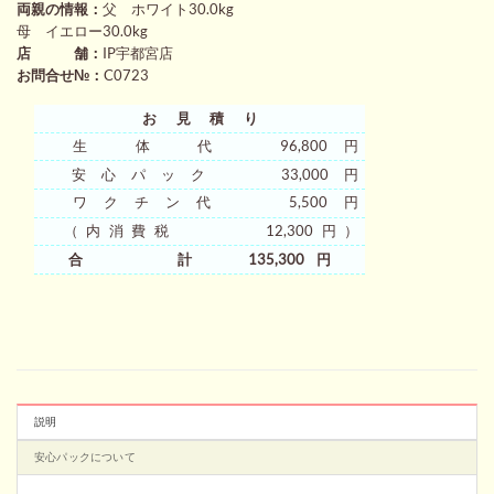
両親の情報：
父 ホワイト30.0kg
母 イエロー30.0kg
店 舗：
IP宇都宮店
お問合せ№：
C0723
お見積り
生 体 代 96,800円
安心パック 33,000円
ワクチン代 5,500円
（内消費税 12,300円）
合 計 135,300円
説明
安心パックについて