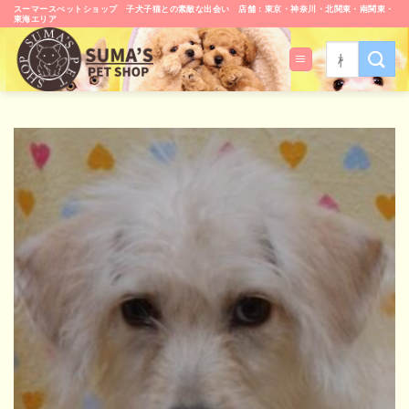
Skip
スーマースぺットショップ 子犬子猫との素敵な出会い 店舗：東京・神奈川・北関東・南関東・
東海エリア
to
content
検
索
対
象: