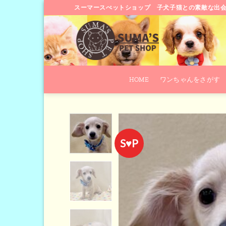
Skip
スーマースぺットショップ 子犬子猫との素敵な出
to
content
HOME
ワンちゃんをさがす
S♥P