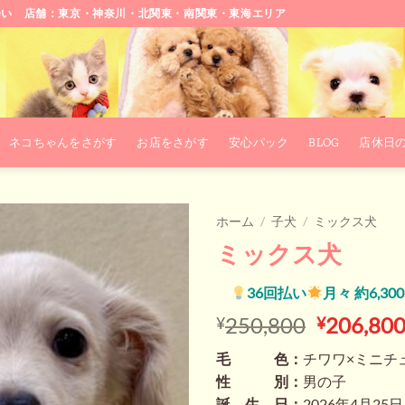
会い 店舗：東京・神奈川・北関東・南関東・東海エリア
ネコちゃんをさがす
お店をさがす
安心パック
BLOG
店休日
ホーム
/
子犬
/
ミックス犬
ミックス犬
36回払い
月々 約6,30
元
250,800
206,80
¥
¥
の
毛 色：
チワワ×ミニチ
価
性 別：
男の子
格
誕 生 日：
2026年4月25日