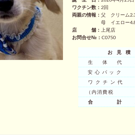
は
ワクチン数：
2回
¥250,80
両親の情報：
父 クリーム2.3
で
母 イエロー4.8k
し
た。
店 舗：
上尾店
お問合せ№：
C0750
お見
生 体 代 20
安心パック 44
ワクチン代 5
（内消費税 23
合 計 256