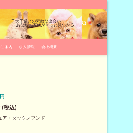
子犬子猫との素敵な出会い
あなたの家族がきっと見つかる
のご案内
求人情報
会社概要
0円
現
0
(税込)
在
ュア・ダックスフンド
の
価