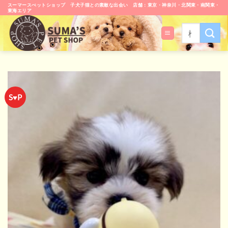
Skip
スーマースぺットショップ 子犬子猫との素敵な出会い 店舗：東京・神奈川・北関東・南関東・
東海エリア
to
content
検
索
対
象:
S♥P