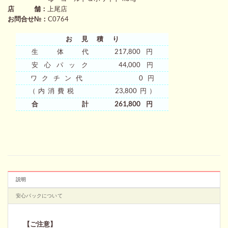
た。
す。
店 舗：
上尾店
お問合せ№：
C0764
お見積り
生 体 代 217,800円
安心パック 44,000円
ワクチン代 0円
（内消費税 23,800円）
合 計 261,800円
説明
安心パックについて
【ご注意】