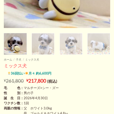
ホーム
/
子犬
/
ミックス犬
ミックス犬
36回払い
月々 約6,600円
元
現
261,800
217,800
¥
¥
(税込)
の
在
毛 色：
マルチーズ×シー・ズー
価
の
性 別：
男の子
格
価
は
格
誕 生 日：
2026年4月30日
¥261,800
は
ワクチン数：
1回
で
¥217,800
両親の情報：
父 ホワイト3.0kg
し
で
母 ゴールド＆ホワイト4.8㎏