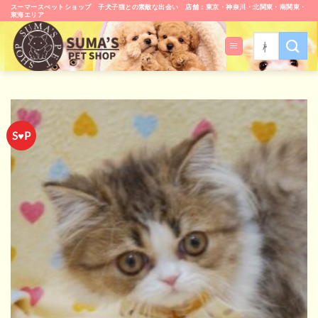
Skip
スーマースぺットショップ 子犬子猫との素敵な出会い 店舗：東京・神奈川・北関東・南関東・
東海エリア
to
content
検
索
対
象:
S♥P