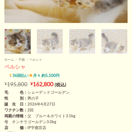
ホーム
/
子猫
/
ペルシャ
ペルシャ
36回払い
月々 約5,100円
元
現
195,800
162,800
¥
¥
(税込)
の
在
毛 色：
シェーデッドゴールデン
価
の
性 別：
男の子
格
価
は
格
誕 生 日：
2026年4月27日
¥195,800
は
ワクチン数：
2回
で
¥162,800
両親の情報：
父 ブルー＆ホワイト3.5kg
し
で
母 チンチラゴールデン3.0kg
た。
す。
店 舗：
IP宇都宮店