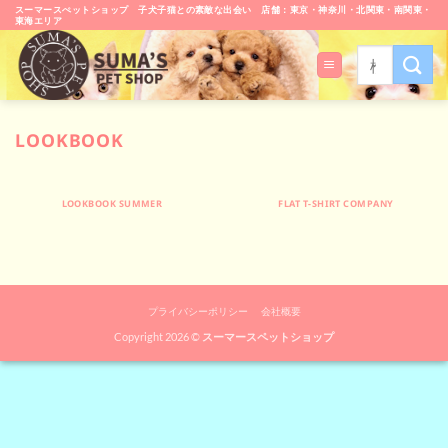
Skip
スーマースぺットショップ 子犬子猫との素敵な出会い 店舗：東京・神奈川・北関東・南関東・
東海エリア
to
content
検
索
対
象:
LOOKBOOK
LOOKBOOK SUMMER
FLAT T-SHIRT COMPANY
プライバシーポリシー
会社概要
Copyright 2026 ©
スーマースペットショップ